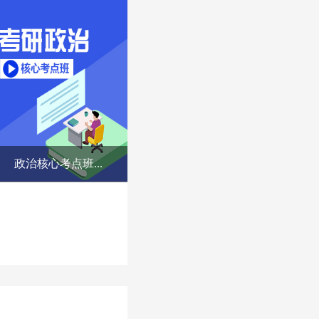
政治核心考点班...