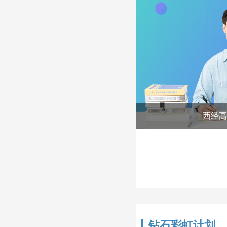
西经高
钻石彩虹计划