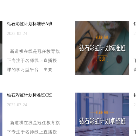
钻石彩虹计划标准班A班
2022-03-24
2
新道祺在线是冠任教育旗
下专注于名师线上直播授
课的学习型平台，主要涉
及的内容有考研公共课、
考...
考
钻石彩虹计划标准班C班
2022-03-24
2
新道祺在线是冠任教育旗
下专注于名师线上直播授