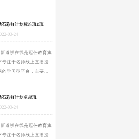
钻石彩虹计划标准班B班
022-03-24
新道祺在线是冠任教育旗
下专注于名师线上直播授
课的学习型平台，主要涉
及的内容有考研公共课、
...
钻石彩虹计划卓越班
022-03-24
新道祺在线是冠任教育旗
下专注于名师线上直播授