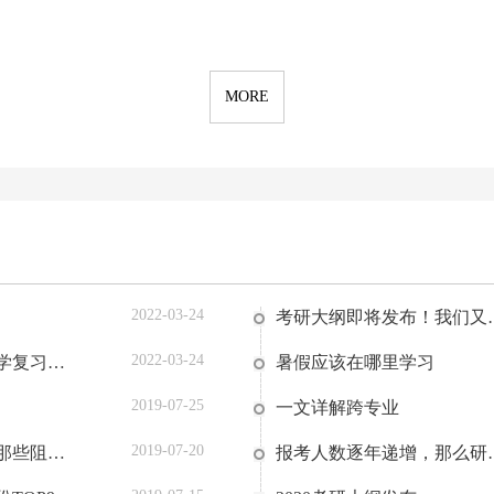
MORE
2022-03-24
考研大纲即将
2022-03-24
河南大学中国语言文学复习方略
暑假应该在哪里学习
2019-07-25
一文详解跨专业
2019-07-20
盘点考研复习路上的那些阻碍，你有吗？
报考人数逐年