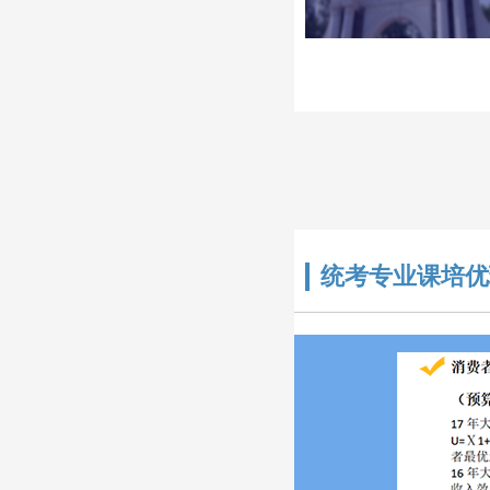
统考专业课培优