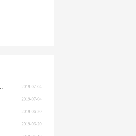
2019-07-04
发布！我们又该做些什么呢？
2019-07-04
2019-06-20
2019-06-20
递增，那么研究生会扩招吗？