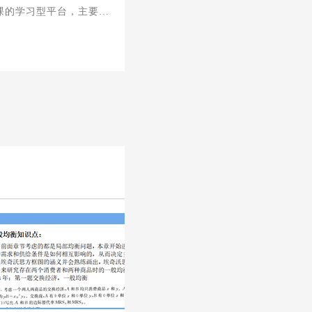
课的学习型平台，主要涉
及的内容有考研公共课、
...