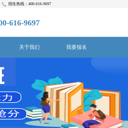
招生热线：400-616-9697
00-616-9697
关于我们
我要报名