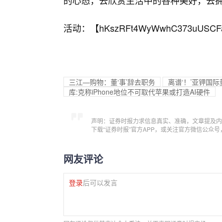
的心态，去欣赏生活中的各种美好，去
活动：【
hKszRFt4WyWwhC373uUSCF
三江—购物：董‘事’辞去职务
离谱‘！’亚钾国际
库:克称iPhone地位不可取代苹果或打造AI硬件
声明：证券时报力求信息真实、准确，文章提及内
下载“证券时报”官方APP，或关注官方微信公众
网友评论
登录
后可以发言