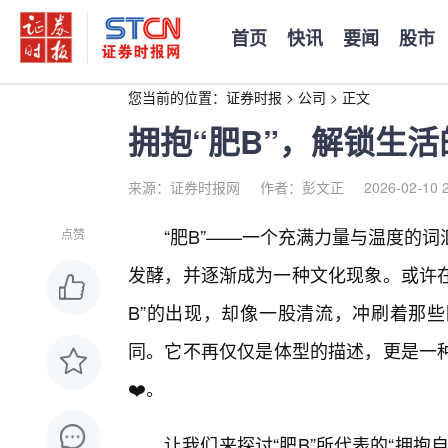
首页
快讯
要闻
股市
您当前的位置：
证券时报
>
公司
>
正文
拥抱“肥B”，解锁生
来源：证券时报网
作者：彭文正
2026-02-10 
“肥B”——一个充满力量与温度的
点赞
发酵，并逐渐成为一种文化现象。或许在过
B”的出现，却像一股清流，冲刷着那
同。它不再仅仅是体型的描述，更是一
❤️。
让我们来探讨“肥B”所代表的“拥