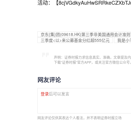
活动：【
8cjVGdkyAuHwSRRkeCZXbTJ
京东{集}团(09618.HK)第三季非美国通用会计准
三季度<以>来公募基金分红超555亿元
我是小
声明：证券时报力求信息真实、准确，文章提及内
下载“证券时报”官方APP，或关注官方微信公众
网友评论
登录
后可以发言
网友评论仅供其表达个人看法，并不表明证券时报立场