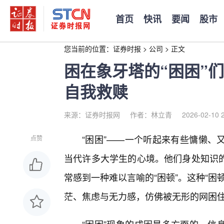
首页
快讯
要闻
股市
您当前的位置：
证券时报
>
公司
>
正文
困在象牙塔的“困困”
自我救赎
来源：证券时报网
作者：林立青
2026-02-10 
“困困”——一个听起来有些慵懒、又
点赞
当代许多大学生的心境。他们身处知识
常感到一种难以言喻的“困顿”。这种“
茫、焦虑与无力感，仿佛被无形的网困